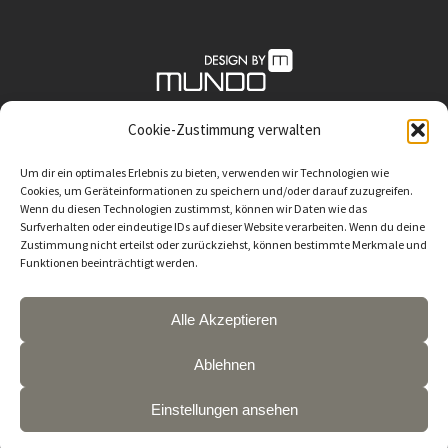
Cookie-Zustimmung verwalten
Um dir ein optimales Erlebnis zu bieten, verwenden wir Technologien wie
MUNDO DESIGN || Kristine Dölle || im Zurfday Concept
Cookies, um Geräteinformationen zu speichern und/oder darauf zuzugreifen.
Store || Lüllauerstraß 2 || 21266 Jesteburg || T 040 .
Wenn du diesen Technologien zustimmst, können wir Daten wie das
Surfverhalten oder eindeutige IDs auf dieser Website verarbeiten. Wenn du deine
882 155 940 || M 0172 . 965 666 1 || k.doelle@mundo-
Zustimmung nicht erteilst oder zurückziehst, können bestimmte Merkmale und
Funktionen beeinträchtigt werden.
design.de
Alle Akzeptieren
Impressum
||
Datenschutzerklärung
||
Cookie-Richtlinie
Ablehnen
Einstellungen ansehen